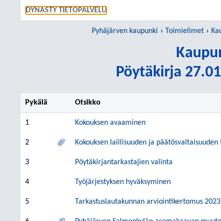
SIIRRY S
DYNASTY TIETOPALVELU
Pyhäjärven kaupunki
Toimielimet
Ka
Kaupun
Pöytäkirja 27.01
Pykälä
Otsikko
1
Kokouksen avaaminen
2
Kokouksen laillisuuden ja päätösvaltaisuuden
3
Pöytäkirjantarkastajien valinta
4
Työjärjestyksen hyväksyminen
5
Tarkastuslautakunnan arviointikertomus 2023