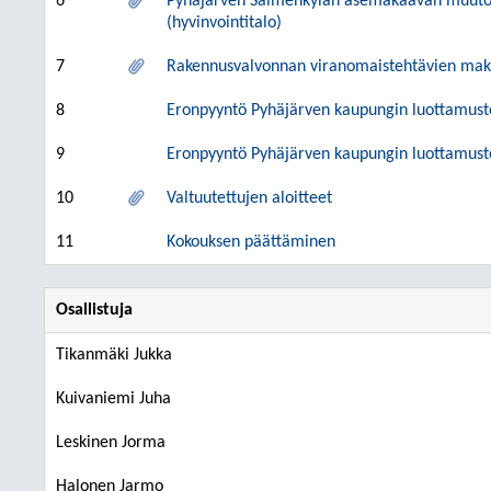
6
Pyhäjärven Salmenkylän asemakaavan muutos ko
(hyvinvointitalo)
7
Rakennusvalvonnan viranomaistehtävien mak
8
Eronpyyntö Pyhäjärven kaupungin luottamust
9
Eronpyyntö Pyhäjärven kaupungin luottamust
10
Valtuutettujen aloitteet
11
Kokouksen päättäminen
Osallistuja
Tikanmäki Jukka
Kuivaniemi Juha
Leskinen Jorma
Halonen Jarmo