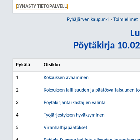
SIIRRY S
DYNASTY TIETOPALVELU
Pyhäjärven kaupunki
Toimielimet
Lu
Pöytäkirja 10.02
Pykälä
Otsikko
1
Kokouksen avaaminen
2
Kokouksen laillisuuden ja päätösvaltaisuuden 
3
Pöytäkirjantarkastajien valinta
4
Työjärjestyksen hyväksyminen
5
Viranhaltijapäätökset