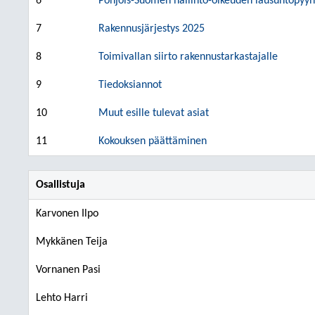
6
Pohjois-Suomen hallinto-oikeuden lausuntopyyn
7
Rakennusjärjestys 2025
8
Toimivallan siirto rakennustarkastajalle
9
Tiedoksiannot
10
Muut esille tulevat asiat
11
Kokouksen päättäminen
Osallistuja
Karvonen Ilpo
Mykkänen Teija
Vornanen Pasi
Lehto Harri