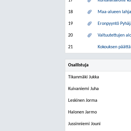
17
Kuntalaisaloite ko
18
Maa-alueen lahja
19
Eronpyyntö Pyhäj
20
Valtuutettujen alo
21
Kokouksen päätt
Osallistuja
Tikanmäki Jukka
Kuivaniemi Juha
Leskinen Jorma
Halonen Jarmo
Jussinniemi Jouni