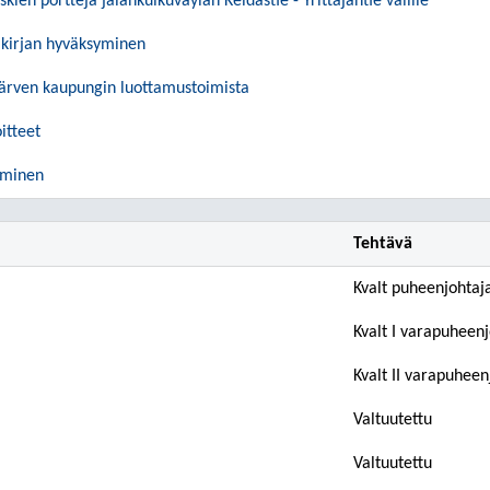
skien portteja jalankulkuväylän Keidastie - Yrittäjäntie välille
kirjan hyväksyminen
ärven kaupungin luottamustoimista
itteet
äminen
Tehtävä
Kvalt puheenjohtaj
Kvalt I varapuheen
Kvalt II varapuheen
Valtuutettu
Valtuutettu