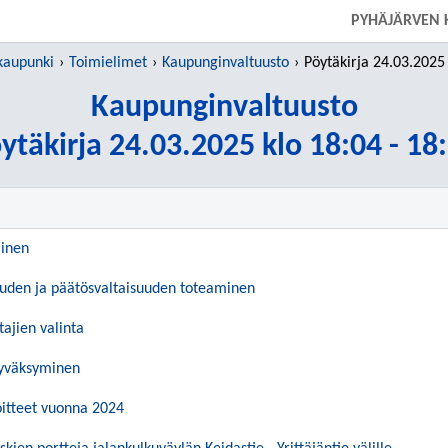
SIIRRY SUORAAN PÄÄSISÄLTÖÖN
PYHÄJÄRVEN 
kaupunki
Toimielimet
Kaupunginvaltuusto
Pöytäkirja 24.03.2025 klo
Kaupunginvaltuusto
ytäkirja 24.03.2025 klo 18:04 - 18
inen
suuden ja päätösvaltaisuuden toteaminen
tajien valinta
hyväksyminen
oitteet vuonna 2024