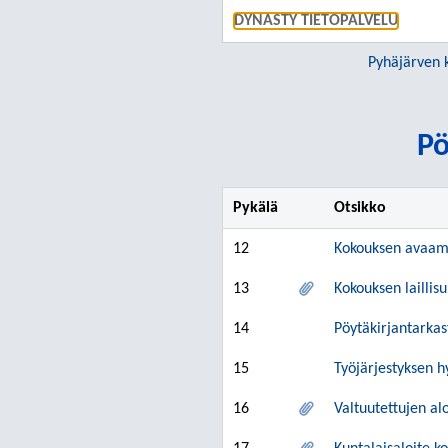
DYNASTY TIETOPALVELU
Pyhäjärven 
Pö
Pykälä
Otsikko
12
Kokouksen avaam
13
Kokouksen lailli
14
Pöytäkirjantarkas
15
Työjärjestyksen 
16
Valtuutettujen al