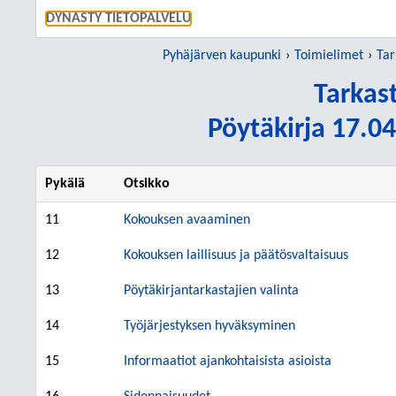
SIIRRY S
DYNASTY TIETOPALVELU
Pyhäjärven kaupunki
Toimielimet
Tar
Tarkas
Pöytäkirja 17.04
Pykälä
Otsikko
11
Kokouksen avaaminen
12
Kokouksen laillisuus ja päätösvaltaisuus
13
Pöytäkirjantarkastajien valinta
14
Työjärjestyksen hyväksyminen
15
Informaatiot ajankohtaisista asioista