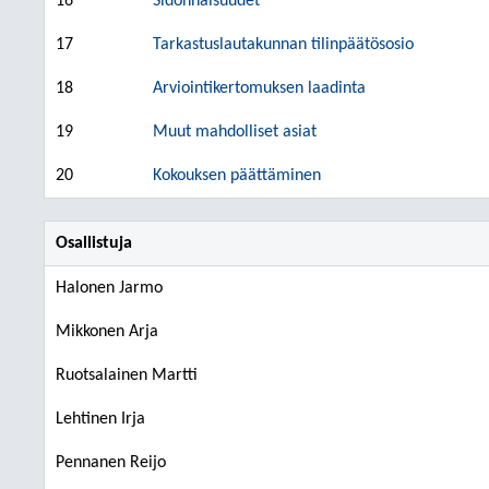
16
Sidonnaisuudet
17
Tarkastuslautakunnan tilinpäätösosio
18
Arviointikertomuksen laadinta
19
Muut mahdolliset asiat
20
Kokouksen päättäminen
Osallistuja
Halonen Jarmo
Mikkonen Arja
Ruotsalainen Martti
Lehtinen Irja
Pennanen Reijo