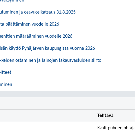
hyväksyminen
eutuminen ja osavuosikatsaus 31.8.2025
sta päättäminen vuodelle 2026
osenttien määrääminen vuodelle 2026
lisän käyttö Pyhäjärven kaupungissa vuonna 2026
keiden ostaminen ja lainojen takausvastuiden siirto
itteet
äminen
Tehtävä
Kvalt puheenjohtaj