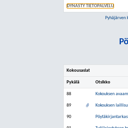
DYNASTY TIETOPALVELU
Pyhäjärven 
Pö
Kokousasiat
Pykälä
Otsikko
88
Kokouksen avaam
89
Kokouksen lailli
90
Pöytäkirjantarkas