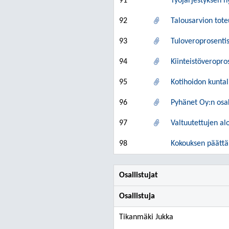
91
Työjärjestyksen 
92
Talousarvion tot
93
Tuloveroprosenti
94
Kiinteistöveropr
95
Kotihoidon kunta
96
Pyhänet Oy:n osak
97
Valtuutettujen alo
98
Kokouksen päätt
Osallistujat
Osallistuja
Tikanmäki Jukka