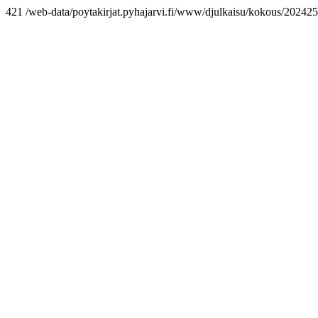
421 /web-data/poytakirjat.pyhajarvi.fi/www/djulkaisu/kokous/2024