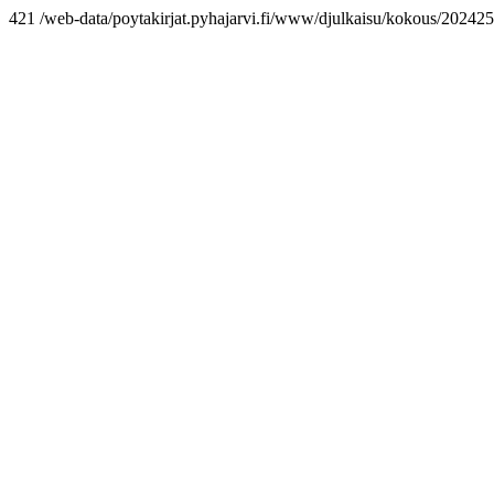
421 /web-data/poytakirjat.pyhajarvi.fi/www/djulkaisu/kokous/2024