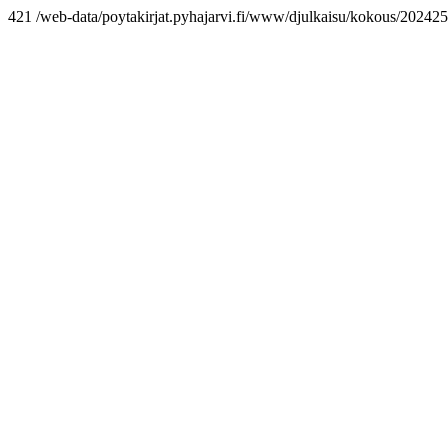
421 /web-data/poytakirjat.pyhajarvi.fi/www/djulkaisu/kokous/2024