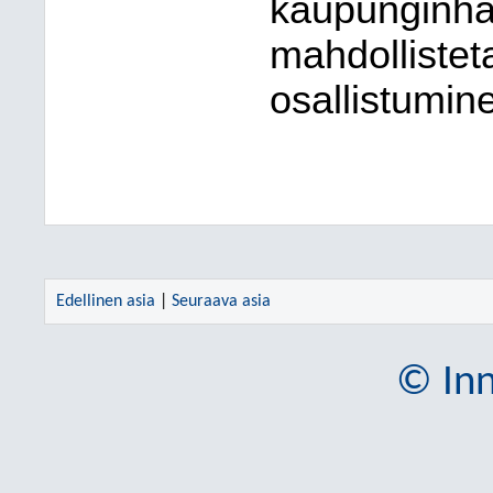
kaupunginha
mahdolliste
osallistumin
Edellinen asia
|
Seuraava asia
© Inn