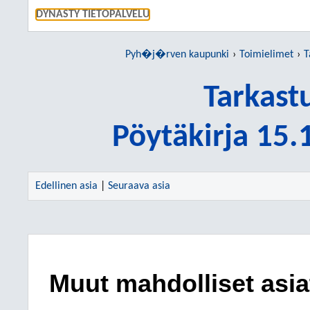
SIIRRY S
DYNASTY TIETOPALVELU
Pyh�j�rven kaupunki
Toimielimet
T
Tarkast
Pöytäkirja 15
Edellinen asia
|
Seuraava asia
Muut mahdolliset asia