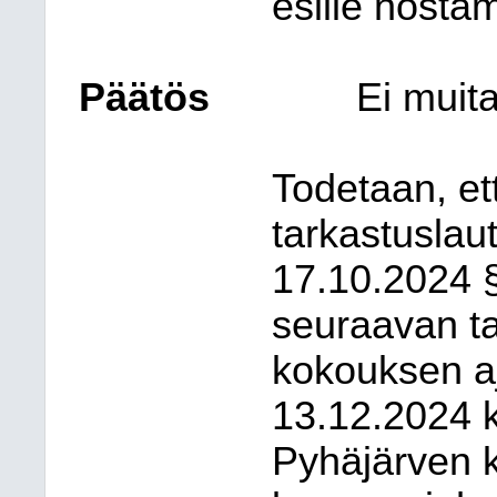
esille nosta
Päätös
Ei muita
Todetaan, e
tarkastusla
17.10.2024 §
seuraavan t
kokouksen aj
13.12.2024 k
Pyhäjärven 