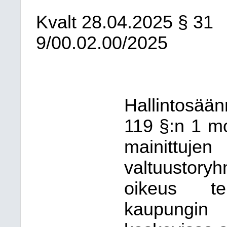
Kvalt
28.04.2025
§ 31
9/00.02.00/2025
Hallintosää
119 §:n 1 m
mainittujen
valtuustory
oikeus teh
kaupungin