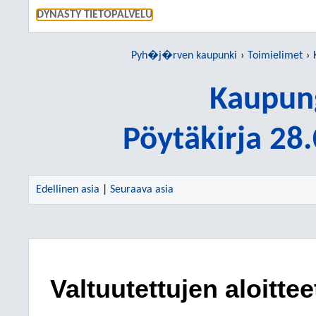
SIIRRY S
DYNASTY TIETOPALVELU
Pyh�j�rven kaupunki
Toimielimet
Kaupung
Pöytäkirja 28
Edellinen asia
|
Seuraava asia
Valtuutettujen aloittee