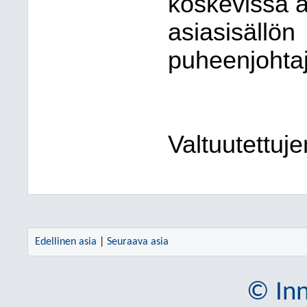
koskevissa as
asiasisällö
puheenjohtaj
Valtuutettujen
Edellinen asia
|
Seuraava asia
© Inn