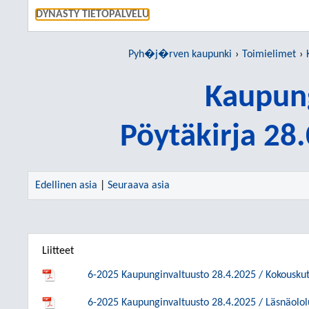
SIIRRY S
DYNASTY TIETOPALVELU
Pyh�j�rven kaupunki
Toimielimet
Kaupung
Pöytäkirja 28
Edellinen asia
|
Seuraava asia
Liitteet
6-2025 Kaupunginvaltuusto 28.4.2025 / Kokouskut
6-2025 Kaupunginvaltuusto 28.4.2025 / Läsnäolol