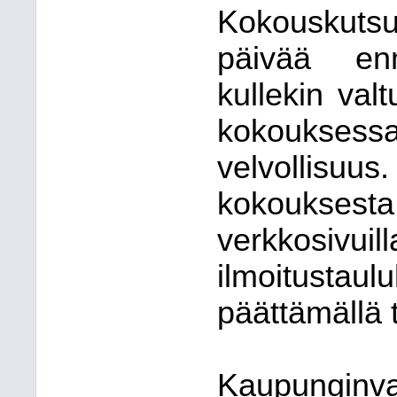
Kokouskutsu
päivää en
kullekin valt
kokouksess
velvollis
kokouksest
verkkosivui
ilmoitustaul
päättämällä t
Kaupunginv