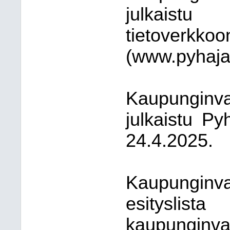
julkaist
tietove
(www.pyhajarv
Kaupunginva
julkaistu P
24.4.2025.
Kaupunginv
esitysl
kaupungi