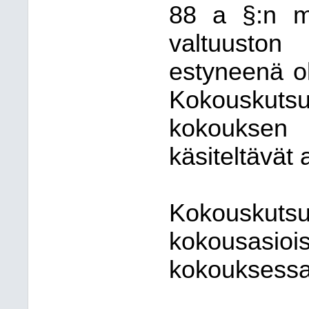
88 a §:n m
valtuuston
estyneenä o
Kokouskut
kokoukse
käsiteltävät 
Kokouskutsu
kokousasioi
kokouksessa