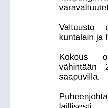
varavaltuutet
Valtuusto 
kuntalain ja
Kokous on
vähintään 2
saapuvilla.
Puheenjoht
laillise