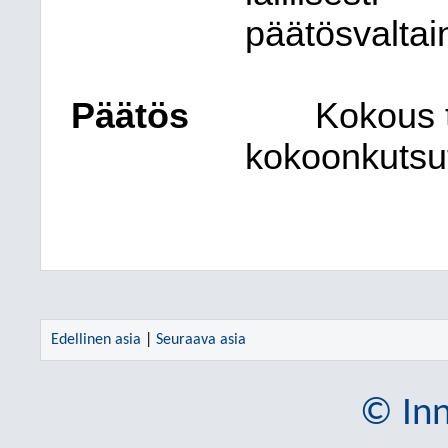
päätösvaltai
Päätös
Kokous to
kokoonkutsut
Edellinen asia
|
Seuraava asia
© Inn