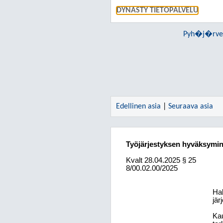
DYNASTY TIETOPALVELU
Pyh�j�rven
Edellinen asia
|
Seuraava asia
Työjärjestyksen hyväksymi
Kvalt
28.04.2025
§ 25
8/00.02.00/2025
Hal
jär
Ka