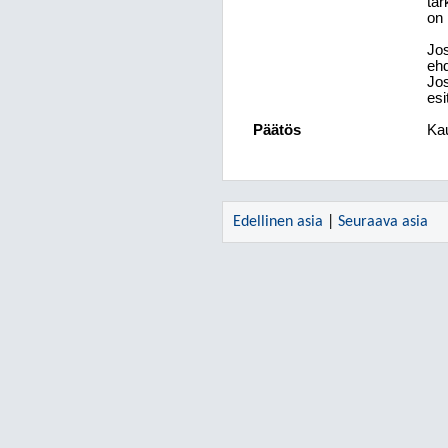
tar
on 
Jos
ehd
Jos
esi
Päätös
Kau
Edellinen asia
|
Seuraava asia