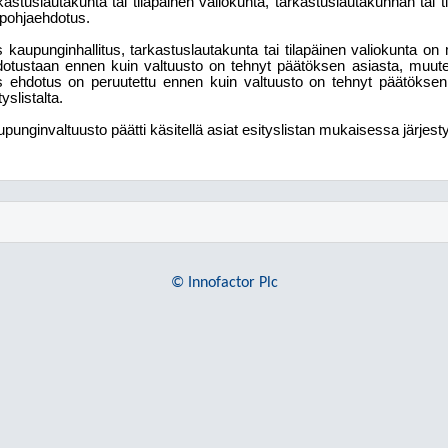
kastuslautakunta tai tilapäinen valiokunta, tarkastuslautakunnan tai 
pohjaehdotus.
 kaupunginhallitus, tarkastuslautakunta tai tilapäinen valiokunta on 
otustaan ennen kuin valtuusto on tehnyt päätöksen asiasta, muute
 ehdotus on peruutettu ennen kuin valtuusto on tehnyt päätöksen 
tyslistalta.
punginvaltuusto päätti käsitellä asiat esityslistan mukaisessa järjes
© Innofactor Plc