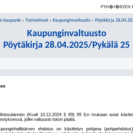
SIIRRY SUORAAN PÄÄSISÄLTÖÖN
PYH�J�RVEN 
 kaupunki
Toimielimet
Kaupunginvaltuusto
Pöytäkirja 28.04.20
Kaupunginvaltuusto
Pöytäkirja 28.04.2025/Pykälä 25
nen
lintosäännön (Kvalt 10.12.2024 § 89) 99 §:n mukaan asiat käsitel
jestyksessä, jollei valtuusto toisin päätä.
upunginhallituksen ehdotus on käsittelyn pohjana (pohjaehdotus