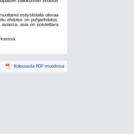
tilapäisen valiokunnan ehdotus
muuttanut esityslistalla olevaa
ttu ehdotus on pohjaehdotus.
asiassa, asia on poistettava
tyksessä.
Kokousasia PDF-muodossa