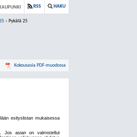
RSS
HAKU
KAUPUNKI
25
Pykälä 25
Kokousasia PDF-muodossa
lään esityslistan mukaisessa
). Jos asian on valmistellut