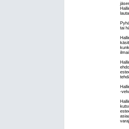
jäse
Hall
laut
Pyhä
tai 
Hall
käsi
kunk
ilma
Hall
ehdo
estee
tehd
Hall
-vel
Hall
kuts
este
asia
vara