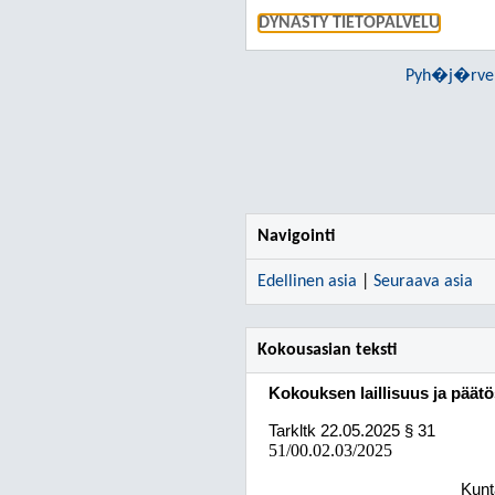
DYNASTY TIETOPALVELU
Pyh�j�rven
Navigointi
Edellinen asia
|
Seuraava asia
Kokousasian teksti
Kokouksen laillisuus ja päät
Tarkltk
22.05.2025
§ 31
51/00.02.03/2025
Kunt