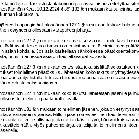
nistä on läsnä. Tarkastuslau
takunnan päätösvaltaisuus edellyttää site
intosäännön (Kvalt 10.12.2024 § 89) 132 §:n mukaan kaupunginhallitu
akunnan kokouksiin.
järven kaupungin hallintosäännön 127.1 §:n mukaan kokouskutsun an
hänen estyneenä ollessaan varapuheenjohtaja.
intosäännön 127.2 §:n mukaan kokouskutsussa on ilmoitettava kokou
teltävät asiat. Kokouskutsussa on mainittava, mitä toimielimen päät
in asian kohdalla. Jos asia käsitellään sähköisessä päätöksentekom
ista, mihin mennessä asia on käsiteltävä sähköisesti.
intosäännön 127.3 §:n mukaan esityslista, joka sisältää selostuk
sen kä
tukset toimielimen päätöksiksi, lähetetään kokouskutsun yhteydessä, jo
nä. Jos esityslistalla, liitteissä tai oheismateriaalissa on salassa pidet
ään merkintä salassapidosta.
intosäännön 127.4 §:n mukaan kokouskutsu lähetetään jäsenille ja muill
vollisuus toimielimen päättämällä tavalla.
intosäännön 131 §:n mukaan toimielimen jäsenen, joka on esty
nyt sa
uttava varajäsen sijaansa. Milloin jäsen on esteellinen käsittelemään 
en vuoksi ei voi osallistua jonkin asian käsittelyyn, hän voi kutsua v
a käsittelemään. Myös puheenjohtaja, esittelijä tai toimielimen sihteeri
jäsenelle.