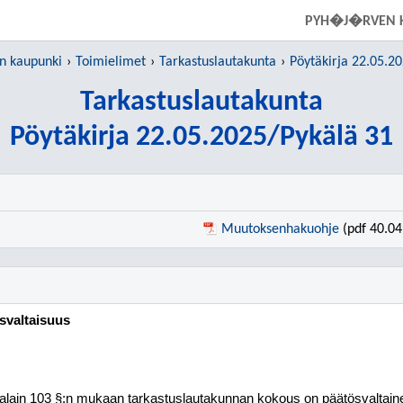
SIIRRY SUORAAN PÄÄSISÄLTÖÖN
PYH�J�RVEN 
 kaupunki
Toimielimet
Tarkastuslautakunta
Pöytäkirja 22.05.2
Tarkastuslautakunta
Pöytäkirja 22.05.2025/Pykälä 31
Muutoksenhakuohje
(pdf 40.04
ösvaltaisuus
alain 103 §:n mukaan tarkastuslautakunnan kokous on päätös
valtai