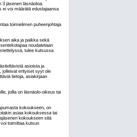
n 3 jäsenen läsnäoloa.
s ei voi määrätä edustajaansa
taa toimielimen puheenjohtaja
ksen aika ja paikka sekä
öksentekotapaa noudatetaan
e
nettelyssä, tulee kutsussa
siteltävistä asioista ja
lleivat erityiset syyt ole
täviä tietoja, asiakirjaan
e, joilla on läsnäolo-oikeus tai
apumasta kokoukseen, on
jotakin asiaa kokouksessa tai
arajäsenen kokoukseen sitä
 voi toimittaa kutsun