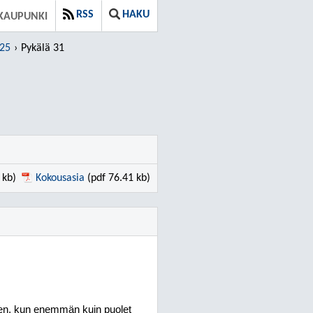
RSS
HAKU
KAUPUNKI
025
Pykälä 31
 kb)
Kokousasia
(pdf 76.41 kb)
nen, kun enemmän kuin puolet