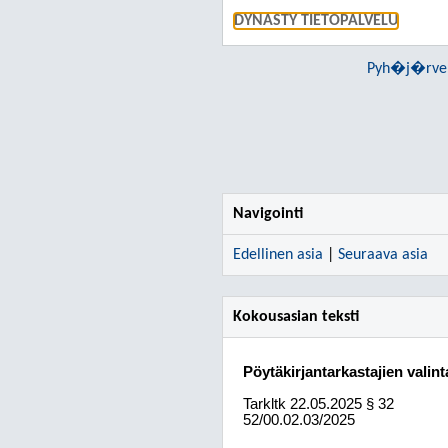
DYNASTY TIETOPALVELU
Pyh�j�rven
Navigointi
Edellinen asia
|
Seuraava asia
Kokousasian teksti
Pöytäkirjantarkastajien valint
Tarkltk
22.05.2025
§ 32
52/00.02.03/2025