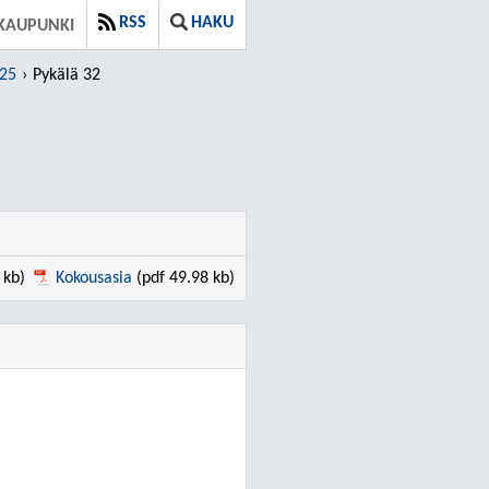
RSS
HAKU
KAUPUNKI
025
Pykälä 32
 kb)
Kokousasia
(pdf 49.98 kb)