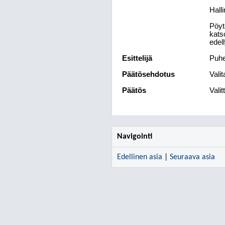
Hall
Pöyt
kats
edel
Esittelijä
Puhe
Päätösehdotus
Valit
Päätös
Valit
Navigointi
Edellinen asia
|
Seuraava asia