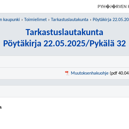
SIIRRY SUORAAN PÄÄSISÄLTÖÖN
PYH�J�RVEN 
 kaupunki
Toimielimet
Tarkastuslautakunta
Pöytäkirja 22.05.2
Tarkastuslautakunta
Pöytäkirja 22.05.2025/Pykälä 32
Muutoksenhakuohje
(pdf 40.04
a