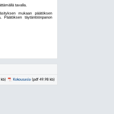
tämällä tavalla.
n käsityksen mukaan päätöksen
a. Päätöksen täytäntöönpanon
 kb)
Kokousasia
(pdf 49.98 kb)