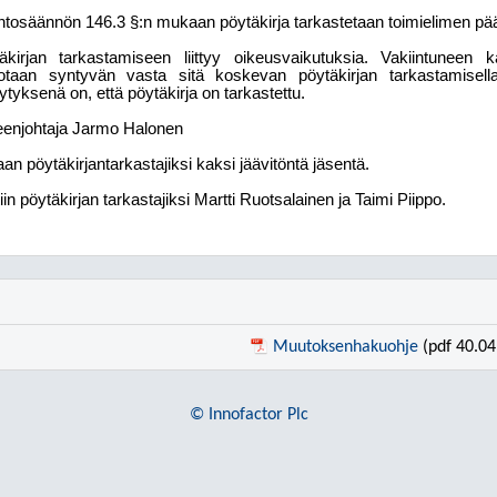
intosäännön 146.3 §:n mukaan pöytäkirja tarkastetaan toimielimen päät
äkirjan tarkastamiseen liittyy oikeusvaikutuksia. Vakiintunee
otaan syntyvän vasta sitä koskevan pöytäkirjan tarkastamisell
lytyksenä on, että pöytäkirja on tarkastettu.
enjohtaja Jarmo Halonen
aan pöytäkirjantarkastajiksi kaksi jäävitöntä jäsentä.
tiin pöytäkirjan tarkastajiksi Martti Ruotsalainen ja Taimi Piippo.
Muutoksenhakuohje
(pdf 40.04
© Innofactor Plc