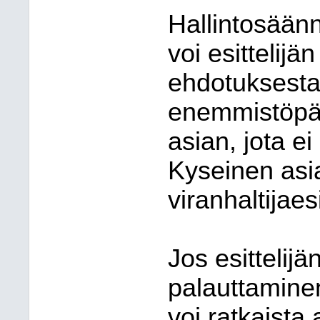
Hallintosään
voi esittelij
ehdotuksesta,
enemmistöpää
asian, jota e
Kyseinen asi
viranhaltijaes
Jos esittelij
palauttaminen
voi ratkaista