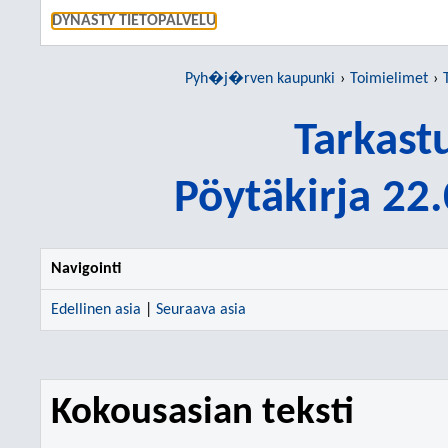
SIIRRY S
DYNASTY TIETOPALVELU
Pyh�j�rven kaupunki
Toimielimet
Tarkast
Pöytäkirja 22
Navigointi
Edellinen asia
|
Seuraava asia
Kokousasian teksti