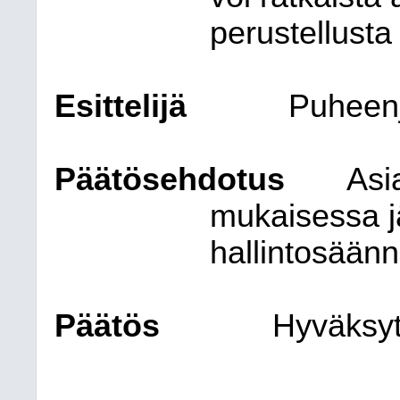
perustellusta
Esittelijä
Puheen
Päätösehdotus
Asia
mukaisessa j
hallintosään
Päätös
Hyväksytt