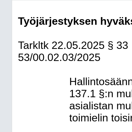
Työjärjestyksen hyvä
Tarkltk
22.05.2025
§ 33
53/00.02.03/2025
Hallintosään
137.1 §:n muk
asialistan mu
toimielin tois