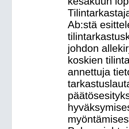
kesäkuun lo
Tilintarkasta
Ab:stä esitte
tilintarkast
johdon alleki
koskien tilint
annettuja tiet
tarkastuslau
päätösesityks
hyväksymises
myöntämisestä 