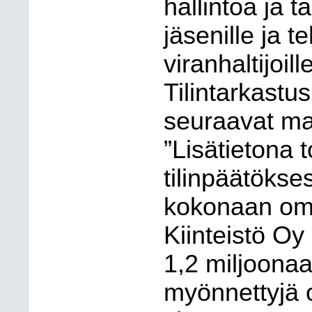
hallintoa ja t
jäsenille ja t
viranhaltijoil
Tilintarkastu
seuraavat mai
”Lisätietona 
tilinpäätökse
kokonaan omi
Kiinteistö Oy
1,2 miljoonaa
myönnettyjä 