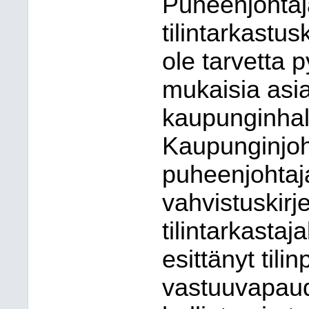
Puheenjohta
tilintarkastu
ole tarvetta 
mukaisia asia
kaupunginhall
Kaupunginjoh
puheenjohtaja
vahvistuskirj
tilintarkastaja
esittänyt til
vastuuvapau