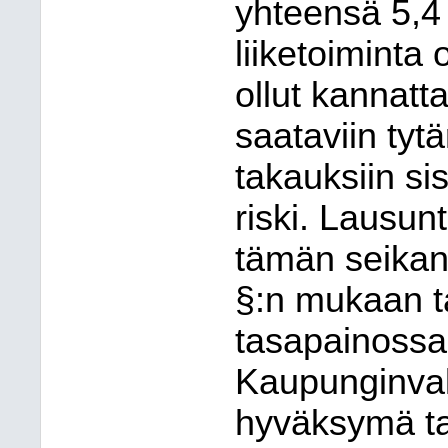
yhteensä 5,4
liiketoiminta
ollut kannat
saataviin tyt
takauksiin si
riski. Lausu
tämän seikan 
§:n mukaan t
tasapainossa 
Kaupunginval
hyväksymä ta