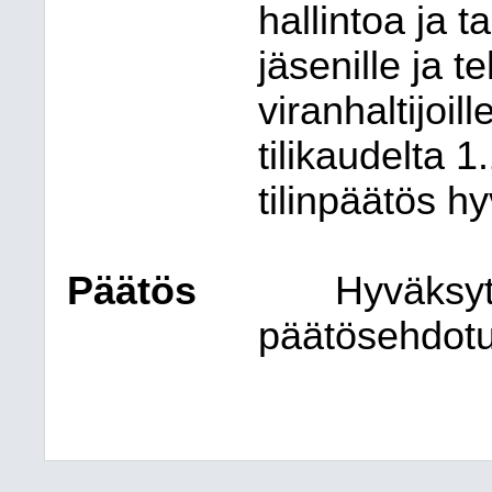
hallintoa ja t
jäsenille ja t
viranhaltijo
tilikaudelta 1
tilinpäätös h
Päätös
Hyväksyt
päätösehdotu