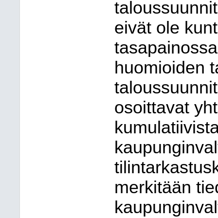
taloussuunni
eivät ole kunt
tasapainossa
huomioiden ta
taloussuunn
osoittavat yh
kumulatiivist
kaupunginvalt
tilintarkastu
merkitään tie
kaupunginvalt