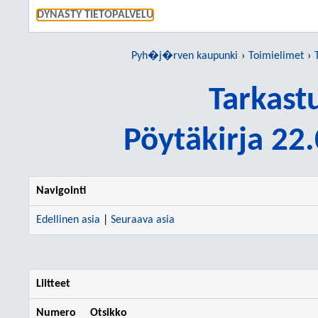
SIIRRY S
DYNASTY TIETOPALVELU
Pyh�j�rven kaupunki
Toimielimet
Tarkast
Pöytäkirja 22
Navigointi
Edellinen asia
|
Seuraava asia
Liitteet
Numero
Otsikko