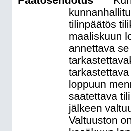
Päätösehdotus
Kun
kunnanhallitu
tilinpäätös t
maaliskuun 
annettava se t
tarkastettavak
tarkastettava
loppuun menn
saatettava til
jälkeen valtu
Valtuuston on