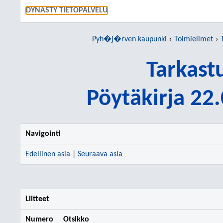
SIIRRY S
DYNASTY TIETOPALVELU
Pyh�j�rven kaupunki
Toimielimet
Tarkast
Pöytäkirja 22
Navigointi
Edellinen asia
|
Seuraava asia
Liitteet
Numero
Otsikko