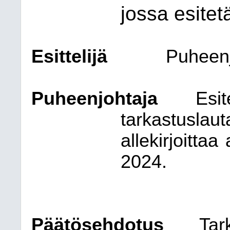
jossa esitet
Esittelijä
Puheen
Puheenjohtaja
E
tarkastus
allekirjoitta
2024.
Päätösehdotus
Tar