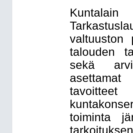
Kuntala
Tarkastus
valtuuston 
talouden t
sekä arvi
asettamat
tavoit
kuntakonser
toiminta jär
tarkoitukse