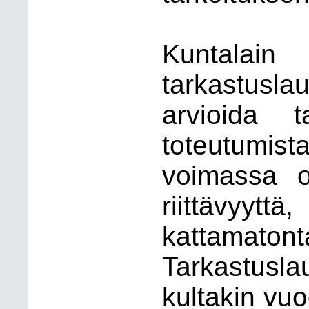
Kunt
tarkastusla
arvioida t
toteutumi
voimassa o
riittävyytt
kattama
Tarkastusla
kultakin vuo