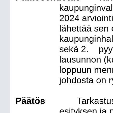
kaupunginvalt
2024 arvioint
lähettää sen 
kaupunginhall
sekä 2.
pyyt
lausunnon (k
loppuun menne
johdosta on r
Päätös
Tarkastu
esityksen ja p