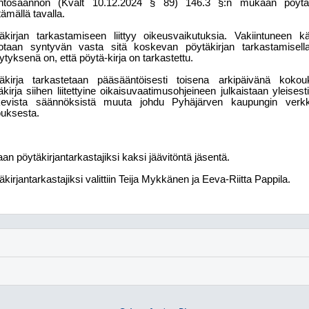
intosäännön (Kvalt 10.12.2024 § 89) 146.3 §:n mukaan pöytäki
tämällä tavalla.
äkirjan tarkastamiseen liittyy oikeusvaikutuksia. Vakiintuneen
otaan syntyvän vasta sitä koskevan pöytäkirjan tarkastamisell
ytyksenä on, että pöytä-kirja on tarkastettu.
äkirja tarkastetaan pääsääntöisesti toisena arkipäivänä kokou
äkirja siihen liitettyine oikaisuvaatimusohjeineen julkaistaan yleisest
evista säännöksistä muuta johdu Pyhäjärven kaupungin verkko
uksesta.
aan pöytäkirjantarkastajiksi kaksi jäävitöntä jäsentä.
kirjantarkastajiksi valittiin Teija Mykkänen ja Eeva-Riitta Pappila.