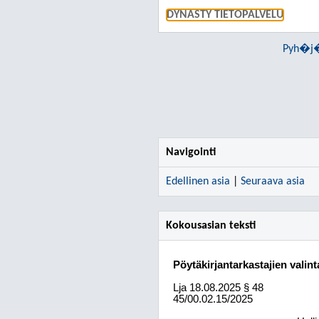
DYNASTY TIETOPALVELU
Pyh�j�
Navigointi
Edellinen asia
|
Seuraava asia
Kokousasian teksti
Pöytäkirjantarkastajien valint
Lja
18.08.2025
§ 48
45/00.02.15/2025