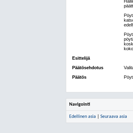
Hall
päät
Pöyt
kats
edell
Pöyt
pöyt
kosk
koko
Esittelijä
Päätösehdotus
Valit
Päätös
Pöytä
Navigointi
Edellinen asia
|
Seuraava asia