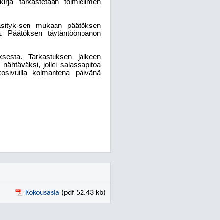
rja tarkastetaan toimielimen
 käsityk-sen mukaan päätöksen
a. Päätöksen täytäntöönpanon
ksesta. Tarkastuksen jälkeen
i nähtäväksi, jollei salassapitoa
sivuilla kolmantena päivänä
Kokousasia
(pdf 52.43 kb)