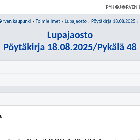
SIIRRY SUORAAN PÄÄSISÄLTÖÖN
PYH�J�RVEN 
rven kaupunki
Toimielimet
Lupajaosto
Pöytäkirja 18.08.2025
Lupajaosto
Pöytäkirja 18.08.2025/Pykälä 48
a