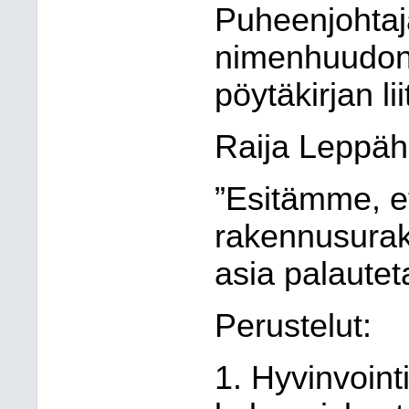
Puheenjohtaj
nimenhuudon.
pöytäkirjan li
Raija Leppäh
”Esitämme, et
rakennusurak
asia palautet
Perustelut:
1. Hyvinvoint