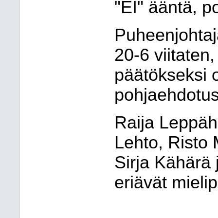
"EI" ääntä, po
Puheenjohtaj
20-6 viitaten
päätökseksi o
pohjaehdotus
Raija Leppäha
Lehto, Risto 
Sirja Kähärä j
eriävät mielip