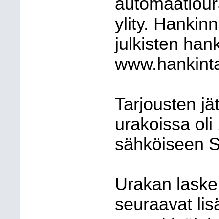
automaatiour
ylity. Hankinn
julkisten han
www.hankintai
Tarjousten j
urakoissa oli
sähköiseen S
Urakan laske
seuraavat lisä