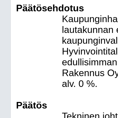
Päätösehdotus
Kaupunginhal
lautakunnan e
kaupunginvalt
Hyvinvointit
edullisimman
Rakennus Oy:
alv. 0 %.
Päätös
Tekninen joht