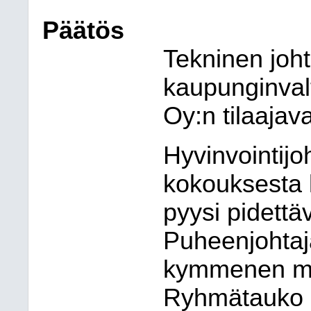
Päätös
Tekninen joht
kaupunginval
Oy:n tilaajav
Hyvinvointijoh
kokouksesta 
pyysi pidettä
Puheenjohtaja
kymmenen mi
Ryhmätauko p