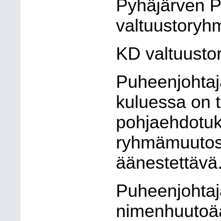
Pyhäjärven P
valtuustoryh
KD valtuusto
Puheenjohtaja
kuluessa on 
pohjaehdotuk
ryhmämuutose
äänestettävä
Puheenjohtaja
nimenhuutoään