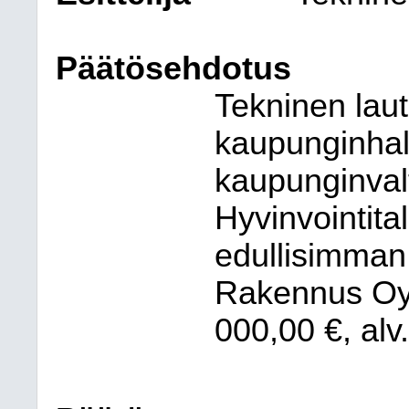
Päätösehdotus
Tekninen laut
kaupunginhall
kaupunginvalt
Hyvinvointit
edullisimman
Rakennus Oy:
000,00 €, alv