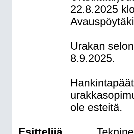
22.8.2025 klo
Avauspöytäkir
Urakan selon
8.9.2025.
Hankintapäät
urakkasopimuk
ole esteitä.
Esittelijä
Teknine