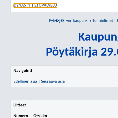
SIIRRY S
DYNASTY TIETOPALVELU
Pyh�j�rven kaupunki
Toimielimet
Kaupung
Pöytäkirja 29
Navigointi
Edellinen asia
|
Seuraava asia
Liitteet
Numero
Otsikko