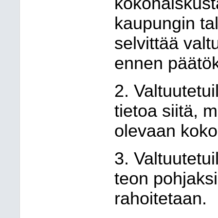
kokonaiskust
kaupungin tal
selvittää valt
ennen päätö
2. Valtuutetuil
tietoa siitä,
olevaan koko
3. Valtuutetu
teon pohjaksi 
rahoitetaan.