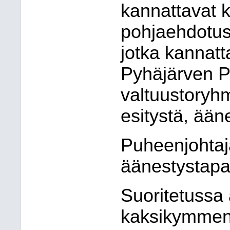
kannattavat 
pohjaehdotus
jotka kannatt
Pyhäjärven P
valtuustoryh
esitystä, ään
Puheenjohtaj
äänestystapa 
Suoritetussa
kaksikymment