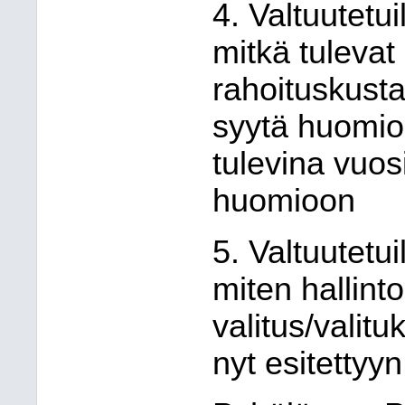
4. Valtuutetuil
mitkä tuleva
rahoituskusta
syytä huomio
tulevina vuosi
huomioon
5. Valtuutetuil
miten hallint
valitus/valitu
nyt esitetty