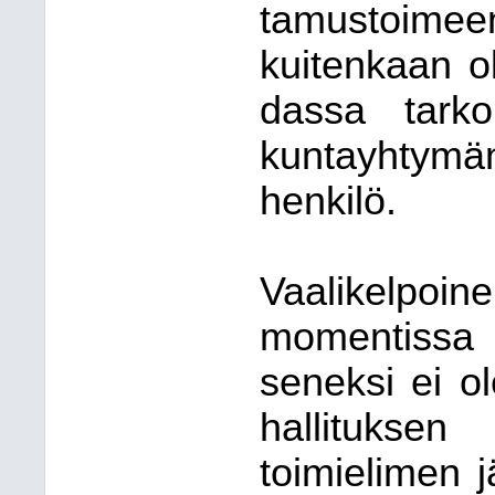
tamustoim
kuitenkaan o
dassa tarko
kuntayhty
henkilö.
Vaalikelpo
momentissa 
seneksi ei o
hallituksen
toimielimen 