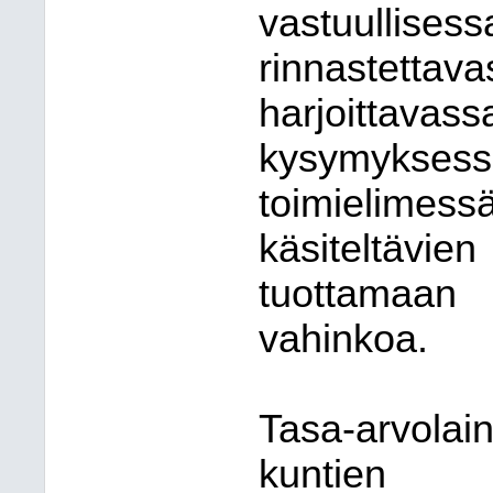
vastuullise
rinnastettav
harjoittavass
kysymyksessä
toimielim
käsiteltävie
tuottamaan
vahinkoa.
Tasa-arvolai
kuntien v