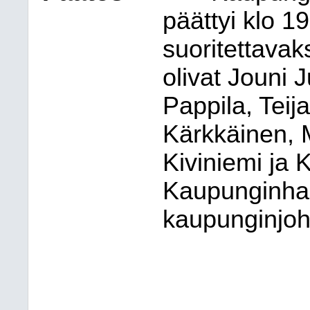
päättyi klo 1
suoritettavak
olivat Jouni 
Pappila, Teij
Kärkkäinen, 
Kiviniemi ja 
Kaupunginhal
kaupunginjoh