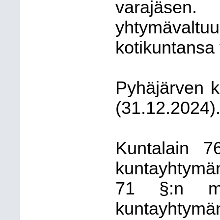
varajäsen.
yhtymävaltuu
kotikuntansa 
Pyhäjärven 
(31.12.2024)
Kuntalain 7
kuntayhtymän 
71 §:n mu
kuntayhty