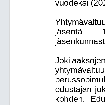
vuodeksi (20
Yhtymävalt
jäsentä 1
jäsenkunnast
Jokilaakso
yhtymävaltuu
perussopim
edustajan jo
kohden. Edus