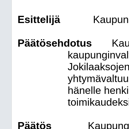
Esittelijä
Kaupung
Päätösehdotus
Kau
kaupunginvalt
Jokilaaksoje
yhtymävaltuu
hänelle henk
toimikaudeks
Päätös
Kaupungi