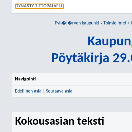
SIIRRY S
DYNASTY TIETOPALVELU
Pyh�j�rven kaupunki
Toimielimet
Kaupung
Pöytäkirja 29
Navigointi
Edellinen asia
|
Seuraava asia
Kokousasian teksti