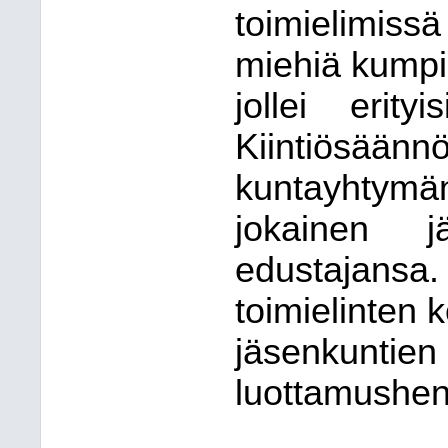
toimielimiss
miehiä kumpia
jollei erit
Kiintiösää
kuntayhtymän 
jokainen j
edustajansa
toimielinten
jäsenkuntien
luottamushenk