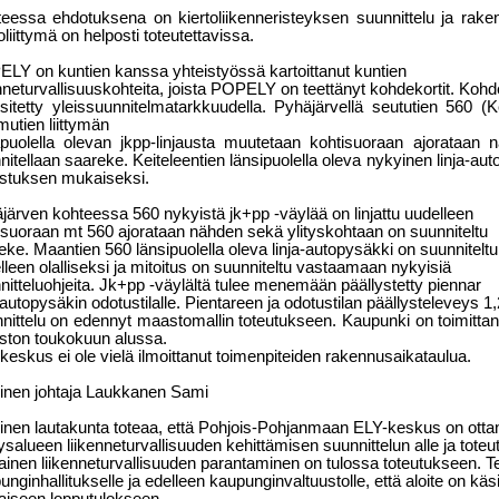
tteessa ehdotuksena on kiertoliikenneristeyksen suunnittelu ja rake
oliittymä on helposti toteutettavissa.
LY on kuntien kanssa yhteistyössä kartoittanut kuntien
enneturvallisuuskohteita, joista POPELY on teettänyt kohdekortit. Koh
sitetty yleissuunnitelmatarkkuudella. Pyhäjärvellä seututien 560 (Ke
utien liittymän
äpuolella olevan jkpp-linjausta muutetaan kohtisuoraan ajorataan 
nitellaan saareke. Keiteleentien länsipuolella oleva nykyinen linja-au
istuksen mukaiseksi.
järven kohteessa 560 nykyistä jk+pp -väylää on linjattu uudelleen
isuoraan mt 560 ajorataan nähden sekä ylityskohtaan on suunniteltu
eke. Maantien 560 länsipuolella oleva linja-autopysäkki on suunniteltu
lleen olalliseksi ja mitoitus on suunniteltu vastaamaan nykyisiä
nitteluohjeita. Jk+pp -väylältä tulee menemään päällystetty piennar
a-autopysäkin odotustilalle. Pientareen ja odotustilan päällysteleveys 1
nittelu on edennyt maastomallin toteutukseen. Kaupunki on toimittanu
iston toukokuun alussa.
keskus ei ole vielä ilmoittanut toimenpiteiden rakennusaikataulua.
inen johtaja Laukkanen Sami
inen lautakunta toteaa, että Pohjois-Pohjanmaan ELY-keskus on ottan
eysalueen liikenneturvallisuuden kehittämisen suunnittelun alle ja toteu
inen liikenneturvallisuuden parantaminen on tulossa toteutukseen. Te
nginhallitukselle ja edelleen kaupunginvaltuustolle, että aloite on käsi