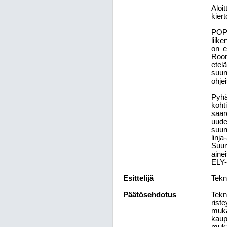
Aloi
kiert
POPE
liik
on e
Room
etel
suun
ohje
Pyhä
koht
saar
uude
suun
linj
Suun
aine
ELY-
Esittelijä
Tekn
Päätösehdotus
Tekn
rist
muka
kaupu