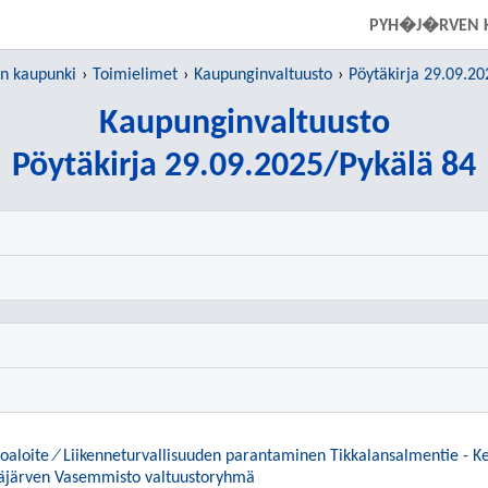
SIIRRY SUORAAN PÄÄSISÄLTÖÖN
PYH�J�RVEN 
 kaupunki
Toimielimet
Kaupunginvaltuusto
Pöytäkirja 29.09.20
Kaupunginvaltuusto
Pöytäkirja 29.09.2025/Pykälä 84
toaloite ⁄ Liikenneturvallisuuden parantaminen Tikkalansalmentie - K
yhäjärven Vasemmisto valtuustoryhmä