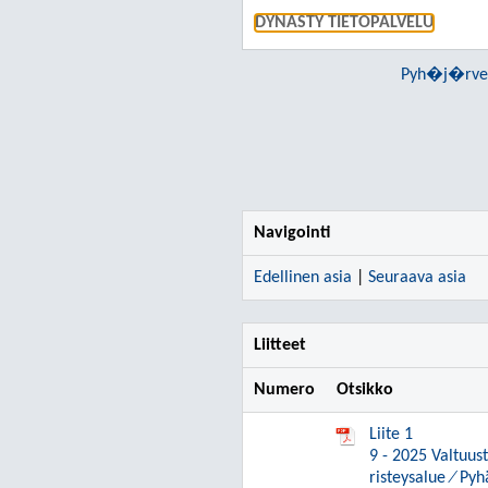
DYNASTY TIETOPALVELU
Pyh�j�rven
Navigointi
Edellinen asia
|
Seuraava asia
Liitteet
Numero
Otsikko
Liite 1
9 - 2025 Valtuus
risteysalue ⁄ P