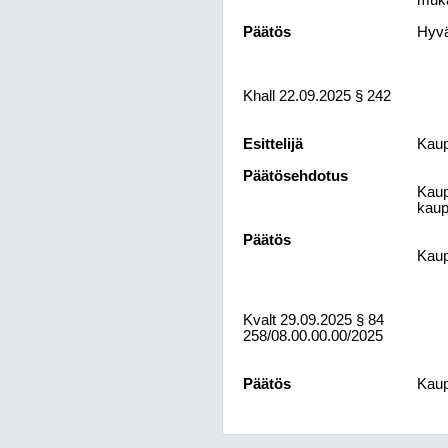
muka
Päätös
Hyvä
Khall 22.09.2025 § 242
Esittelijä
Kaup
Päätösehdotus
Kaup
kaupu
Päätös
Kaup
Kvalt
29.09.2025
§ 84
258/08.00.00.00/2025
Päätös
Kaup