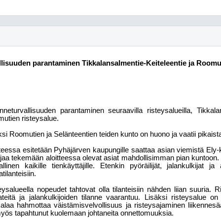
allisuuden parantaminen Tikkalansalmentie-Keiteleentie ja Roomu
enneturvallisuuden parantaminen seuraavilla risteysalueilla, Tikkal
utien risteysalue.
ksi Roomutien ja Selänteentien teiden kunto on huono ja vaatii pikaist
tteessa esitetään Pyhäjärven kaupungille saattaa asian viemistä Ely-
ijaa tekemään aloitteessa olevat asiat mahdollisimman pian kuntoon. 
allinen kaikille tienkäyttäjille. Etenkin pyöräilijät, jalankulkijat j
tilanteisiin.
eysalueella nopeudet tahtovat olla tilanteisiin nähden liian suuria.
ateitä ja jalankulkijoiden tilanne vaarantuu. Lisäksi risteysalue on er
alaa hahmottaa väistämisvelvollisuus ja risteysajaminen liikenne
yös tapahtunut kuolemaan johtaneita onnettomuuksia.