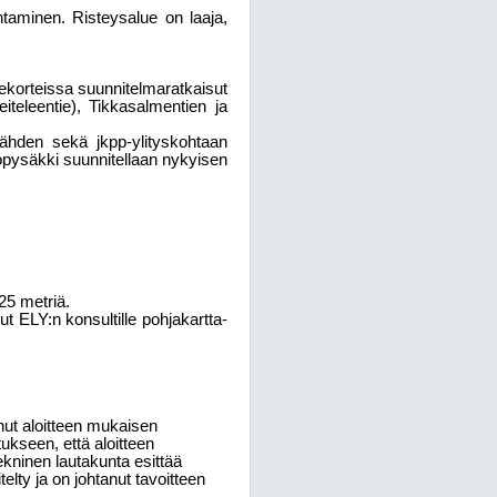
ntaminen. Risteysalue on laaja,
dekorteissa suunnitelmaratkaisut
iteleentie), Tikkasalmentien ja
nähden sekä jkpp-ylityskohtaan
topysäkki suunnitellaan nykyisen
,25 metriä.
t ELY:n konsultille pohjakartta-
ut aloitteen mukaisen
tukseen, että aloitteen
kninen lautakunta esittää
telty ja on johtanut tavoitteen