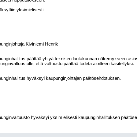
iseen lopputulokseen.
ksyttiin yksimielisesti.
unginjohtaja Kiviniemi Henrik
unginhallitus päättää yhtyä teknisen lautakunnan näkemykseen asia
nginvaltuustolle, että valtuusto päättää todeta aloitteen käsitellyksi.
unginhallitus hyväksyi kaupunginjohtajan päätösehdotuksen.
unginvaltuusto hyväksyi yksimielisesti kaupunginhallituksen päätös