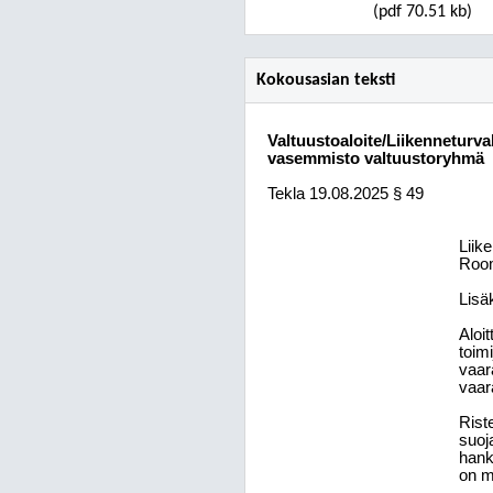
(pdf 70.51 kb)
Kokousasian teksti
Valtuustoaloite/Liikenneturv
vasemmisto valtuustoryhmä
Tekla 19.08.2025 § 49
Liik
Room
Lisä
Aloi
toim
vaar
vaara
Rist
suoj
hank
on m