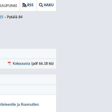
RSS
HAKU
KAUPUNKI
25
Pykälä 84
Kokousasia
(pdf 66.18 kb)
eiteleentie ja Roomutien