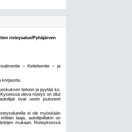
tien risteysalue/Pyhäjärven
ansalmentie – Keiteleentie – ja
a korjausta.
keskuksen tietoon ja pyytää ko.
Kyseessä oleva risteys on ollut
a autoilijat ovat usein joutuneet
 Risteysalueella ei ole myöskään
ittäin laaja, autoilijoillakin on
sääntöjen mukaan. Risteyksessä