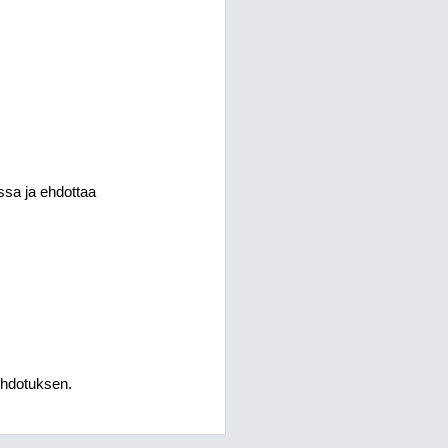
ssa ja ehdottaa
ehdotuksen.