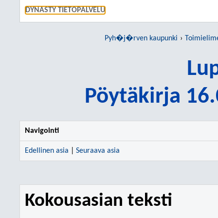
SIIRRY S
DYNASTY TIETOPALVELU
Pyh�j�rven kaupunki
Toimielim
Lup
Pöytäkirja 16
Navigointi
Edellinen asia
|
Seuraava asia
Kokousasian teksti