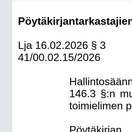
Pöytäkirjantarkastajien
Lja
16.02.2026
§ 3
41/00.02.15/2026
Hallintosään
146.3 §:n mu
toimielimen p
Pöytäkirja