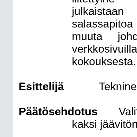
julkaistaan 
salassapito
muuta joh
verkkosivu
kokouksesta.
Esittelijä
Teknine
Päätösehdotus
Val
kaksi jäävitö