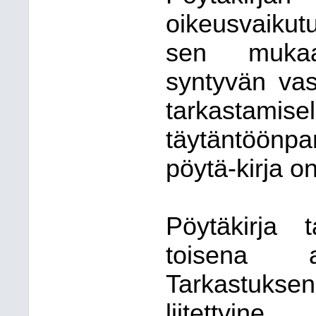
oikeusvaikut
sen mukaa
syntyvän vas
tarkasta
täytäntöönp
pöytä-kirja on
Pöytäkirja t
toisena a
Tarkastukse
liitettyine