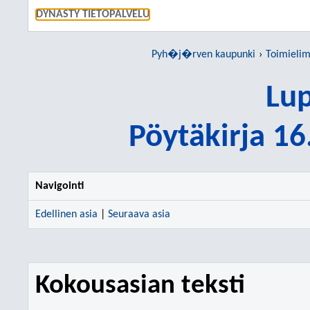
SIIRRY S
DYNASTY TIETOPALVELU
Pyh�j�rven kaupunki
Toimielim
Lup
Pöytäkirja 1
Navigointi
Edellinen asia
|
Seuraava asia
Kokousasian teksti