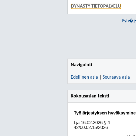
DYNASTY TIETOPALVELU
Pyh�j�
Navigointi
Edellinen asia
|
Seuraava asia
Kokousasian teksti
Työjärjestyksen hyväksymin
Lja
16.02.2026
§ 4
42/00.02.15/2026