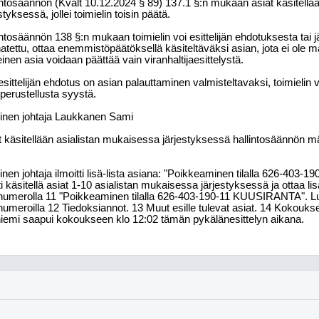
intosäännön (Kvalt 10.12.2024 § 89) 137.1 §:n mukaan asiat käsitellä
styksessä, jollei toimielin toisin päätä.
intosäännön 138 §:n mukaan toimielin voi esittelijän ehdotuksesta tai 
atettu, ottaa enemmistöpäätöksellä käsiteltäväksi asian, jota ei ole 
inen asia voidaan päättää vain viranhaltijaesittelystä.
esittelijän ehdotus on asian palauttaminen valmisteltavaksi, toimielin 
 perustellusta syystä.
inen johtaja Laukkanen Sami
t käsitellään asialistan mukaisessa järjestyksessä hallintosäännön m
inen johtaja ilmoitti lisä-lista asiana: "Poikkeaminen tilalla 626-40
i käsitellä asiat 1-10 asialistan mukaisessa järjestyksessä ja ottaa lis
numerolla 11 "Poikkeaminen tilalla 626-403-190-11 KUUSIRANTA". Lupa
numeroilla 12 Tiedoksiannot. 13 Muut esille tulevat asiat. 14 Kokouk
niemi saapui kokoukseen klo 12:02 tämän pykälänesittelyn aikana.