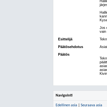
Hall
järje
Hall
kann
Kyse
Jos 
vain
Esittelijä
Tekn
Päätösehdotus
Asia
Päätös
Tekn
päätt
asia
asia
Kivi
Navigointi
Edellinen asia
|
Seuraava asia