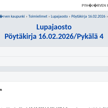
SIIRRY SUORAAN PÄÄSISÄLTÖÖN
PYH�J�RVEN 
rven kaupunki
Toimielimet
Lupajaosto
Pöytäkirja 16.02.2026
Lupajaosto
Pöytäkirja 16.02.2026/Pykälä 4
en