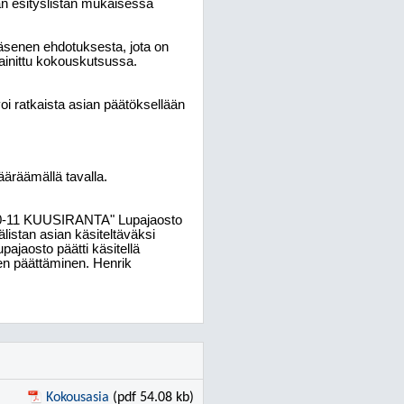
än esityslistan mukaisessa
jäsenen ehdotuksesta, jota on
mainittu kokouskutsussa.
voi ratkaista asian päätöksellään
ääräämällä tavalla.
3-190-11 KUUSIRANTA" Lupajaosto
älistan asian käsiteltäväksi
jaosto päätti käsitellä
sen päättäminen. Henrik
Kokousasia
(pdf 54.08 kb)