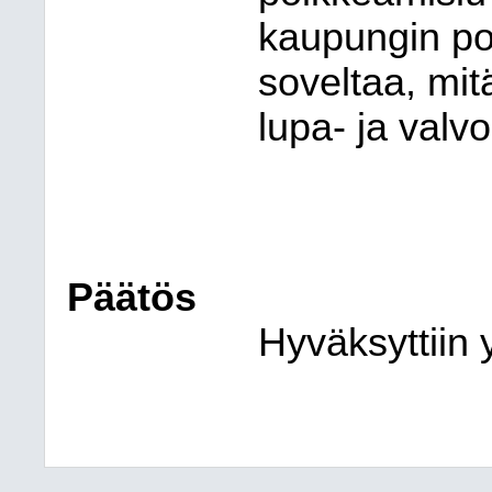
kaupungin p
so
vel
taa, mi
lupa- ja val
vo
Päätös
Hyväksyttiin y