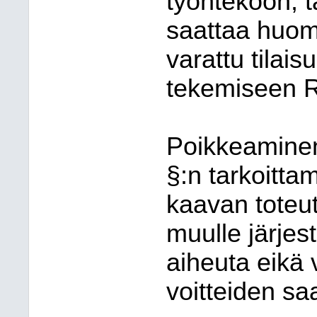
työntekoon, t
saattaa huoma
varattu ti
lai
su
tekemiseen R
Poikkeaminen
§:n tarkoitta
kaavan toteut
muulle jär
jes
aiheuta eikä 
voit
tei
den saa