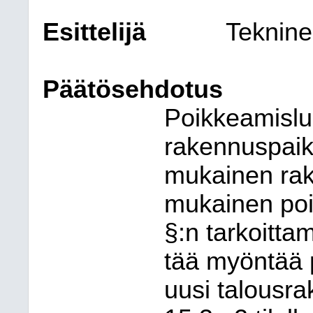
Esittelijä
Teknine
Päätösehdotus
Poikkeamisl
rakennuspai
mukainen ra
mukainen poi
§:n tarkoitta
tää myön
tää
uusi talousr