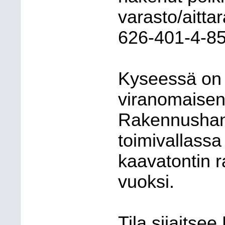
varasto/aitta
626-401-4-8
Kyseessä on
viranomaisen 
Rakennushan
toimivallass
kaavatontin 
vuoksi.
Tila sijaitse