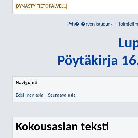
SIIRRY S
DYNASTY TIETOPALVELU
Pyh�j�rven kaupunki
Toimielim
Lup
Pöytäkirja 1
Navigointi
Edellinen asia
|
Seuraava asia
Kokousasian teksti