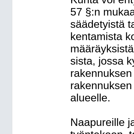
57 §:n mukaa
säädetyistä t
ken
ta
mis
ta k
määräyksistä, 
sis
ta, jossa
rakennuksen 
rakennuksen 
alueelle.
Naapureille j