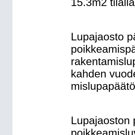
15.3m2 tilal
Lupajaosto p
poikkeamispä
rakentamislu
kahden vuode
mis
lu
pa
pää
t
Lupajaoston 
poikkeamislu