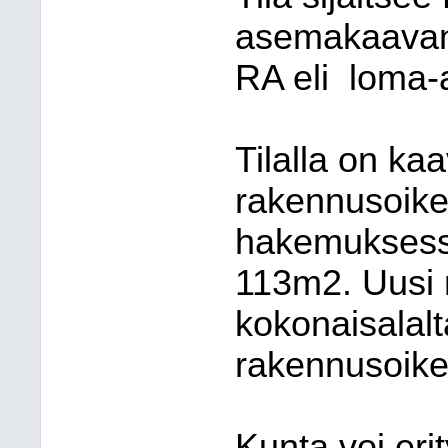
asemakaavan a
RA eli
loma-
Tilalla on k
rakennusoikeu
hakemuksessa
113m2. Uusi 
kokonaisalal
rakennusoikeu
Kunta voi eri