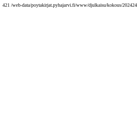
421 /web-data/poytakirjat.pyhajarvi.fi/www/djulkaisu/kokous/2024