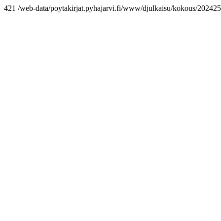
421 /web-data/poytakirjat.pyhajarvi.fi/www/djulkaisu/kokous/2024