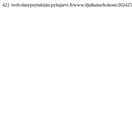
421 /web-data/poytakirjat.pyhajarvi.fi/www/djulkaisu/kokous/2024